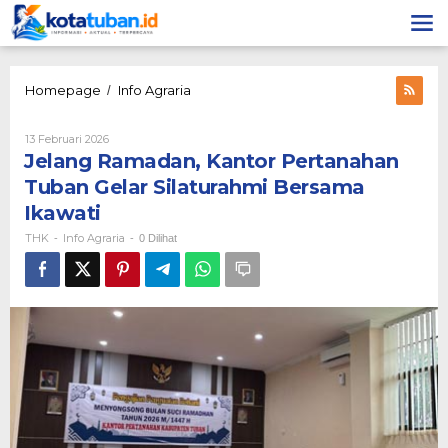
Lewati
ke
konten
Jelang
Homepage
Info Agraria
/
Ramadan,
Kantor
Oleh
13 Februari 2026
Pertanahan
THK
Jelang Ramadan, Kantor Pertanahan
Tuban
Gelar
Tuban Gelar Silaturahmi Bersama
Silaturahmi
Ikawati
Bersama
Ikawati
THK
Info Agraria
-
-
0 Dilihat