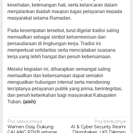
kesehatan, ketenangan hati, serta kelancaran dalam
menjalankan ibadah maupun tugas pelayanan kepada
masyarakat selama Ramadan.
Pada kesempatan tersebut, turut digelar tradisi saling
memaafkan sebagai simbol keharmonisan dan
persaudaraan di lingkungan kerja. Tradisi ini
memperkuat solidaritas serta menciptakan suasana
kerja yang lebih hangat dan penuh kebersamaan.
Melalui kegiatan ini, diharapkan semangat saling
memaafkan dan kebersamaan dapat semakin
menguatkan hubungan internal serta mendorong
terciptanya pelayanan publik yang prima, berintegritas,
dan penuh keberkahan bagi masyarakat Kabupaten
Tuban.
(aish)
Navigasi
Pos sebelumnya
Pos berikutnya
Wamen Ossy Dukung
AI & Cyber Security Resmi
pos
GALANG RTHB sebagai
Dilombakan, LKS Dikmen