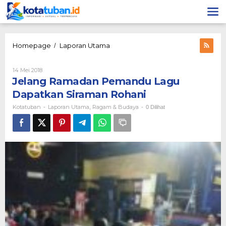
Lewati
ke
konten
Jelang
Homepage
Laporan Utama
/
Ramadan
Pemandu
Oleh
14 Mei 2018
Lagu
Kotatuban
Jelang Ramadan Pemandu Lagu
Dapatkan
Siraman
Dapatkan Siraman Rohani
Rohani
Kotatuban
Laporan Utama
Ragam & Budaya
-
,
-
0 Dilihat