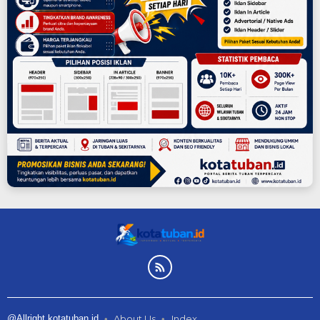
@Allright kotatuban.id
About Us
Index