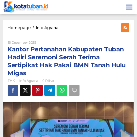
Lewati
ke
konten
Kantor
Homepage
Info Agraria
/
Pertanahan
Kabupaten
Oleh
16 Desember 2025
Tuban
THK
Kantor Pertanahan Kabupaten Tuban
Hadiri
Seremoni
Hadiri Seremoni Serah Terima
Serah
Sertipikat Hak Pakai BMN Tanah Hulu
Terima
Sertipikat
Migas
Hak
THK
Info Agraria
-
-
0 Dilihat
Pakai
BMN
Tanah
Hulu
Migas