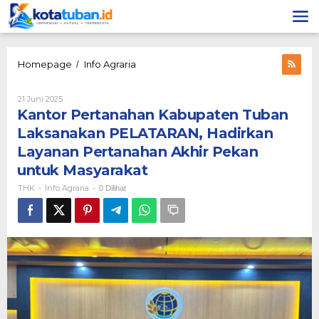
Lewati
ke
konten
Kantor
Homepage
Info Agraria
/
Pertanahan
Kabupaten
Oleh
21 Juni 2025
Tuban
THK
Kantor Pertanahan Kabupaten Tuban
Laksanakan
PELATARAN,
Laksanakan PELATARAN, Hadirkan
Hadirkan
Layanan Pertanahan Akhir Pekan
Layanan
Pertanahan
untuk Masyarakat
Akhir
THK
Info Agraria
-
-
0 Dilihat
Pekan
untuk
Masyarakat