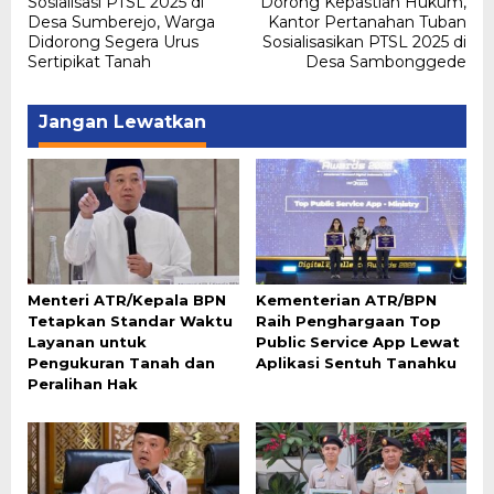
Sosialisasi PTSL 2025 di
Dorong Kepastian Hukum,
pos
Desa Sumberejo, Warga
Kantor Pertanahan Tuban
Didorong Segera Urus
Sosialisasikan PTSL 2025 di
Sertipikat Tanah
Desa Sambonggede
Jangan Lewatkan
Menteri ATR/Kepala BPN
Kementerian ATR/BPN
Tetapkan Standar Waktu
Raih Penghargaan Top
Layanan untuk
Public Service App Lewat
Pengukuran Tanah dan
Aplikasi Sentuh Tanahku
Peralihan Hak