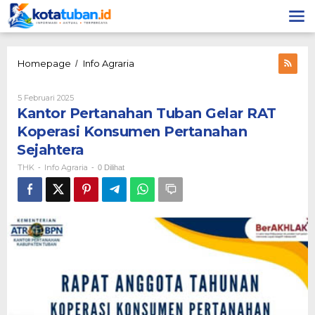
Lewati
ke
konten
Kantor
Homepage
Info Agraria
/
Pertanahan
Tuban
Oleh
5 Februari 2025
Gelar
THK
Kantor Pertanahan Tuban Gelar RAT
RAT
Koperasi
Koperasi Konsumen Pertanahan
Konsumen
Sejahtera
Pertanahan
Sejahtera
THK
Info Agraria
-
-
0 Dilihat