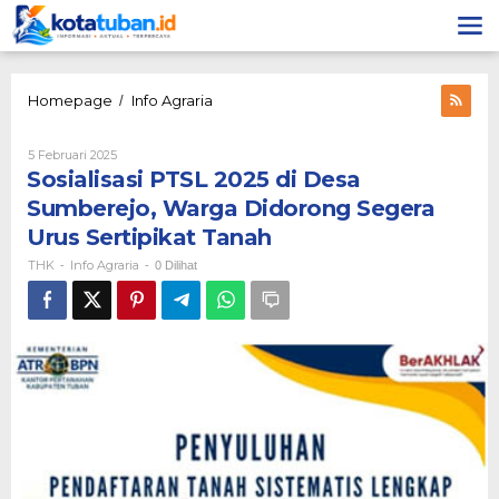
Lewati
ke
konten
Sosialisasi
Homepage
Info Agraria
/
PTSL
2025
Oleh
5 Februari 2025
di
THK
Sosialisasi PTSL 2025 di Desa
Desa
Sumberejo,
Sumberejo, Warga Didorong Segera
Warga
Urus Sertipikat Tanah
Didorong
Segera
THK
Info Agraria
-
-
0 Dilihat
Urus
Sertipikat
Tanah