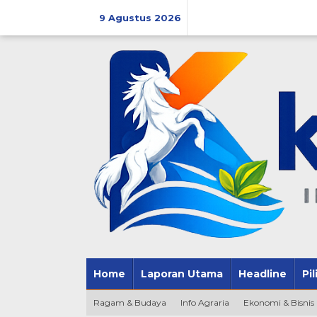
Lewati
ke
9 Agustus 2026
konten
Home
Laporan Utama
Headline
Pi
Ragam & Budaya
Info Agraria
Ekonomi & Bisnis