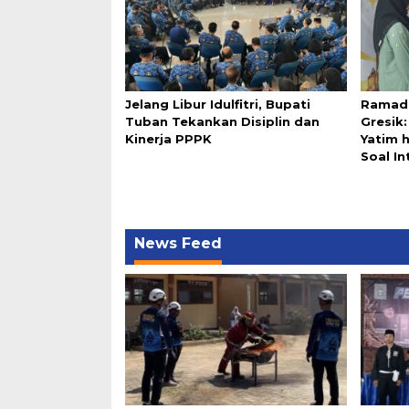
Jelang Libur Idulfitri, Bupati
Ramada
Tuban Tekankan Disiplin dan
Gresik
Kinerja PPPK
Yatim 
Soal In
News Feed