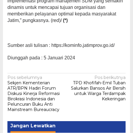
implementasi program manajemen SDM yang semakin
dinamis untuk mencapai tujuan organisasi dan
memberikan pelayanan optimal kepada masyarakat
Jatim,” pungkasnya. (red)/
(*)
Sumber asli tulisan : https://kominfo.jatimprov.go.id/
Diunggah pada : 5 Januari 2024
Navigasi
Pos sebelumnya
Pos berikutnya
Sekjen Kementerian
TPD Khofifah-Emil Tuban
pos
ATR/BPN Hadiri Forum
Salurkan Bansos Air Bersih
Diskusi Kinerja Reformasi
untuk Warga Terdampak
Birokrasi Indonesia dan
Kekeringan
Peluncuran Buku Anti
Mainstream Bureaucracy
Jangan Lewatkan