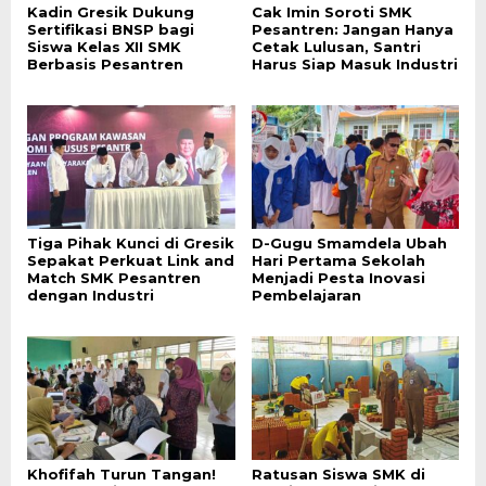
Kadin Gresik Dukung
Cak Imin Soroti SMK
Sertifikasi BNSP bagi
Pesantren: Jangan Hanya
Siswa Kelas XII SMK
Cetak Lulusan, Santri
Berbasis Pesantren
Harus Siap Masuk Industri
Tiga Pihak Kunci di Gresik
D-Gugu Smamdela Ubah
Sepakat Perkuat Link and
Hari Pertama Sekolah
Match SMK Pesantren
Menjadi Pesta Inovasi
dengan Industri
Pembelajaran
Khofifah Turun Tangan!
Ratusan Siswa SMK di