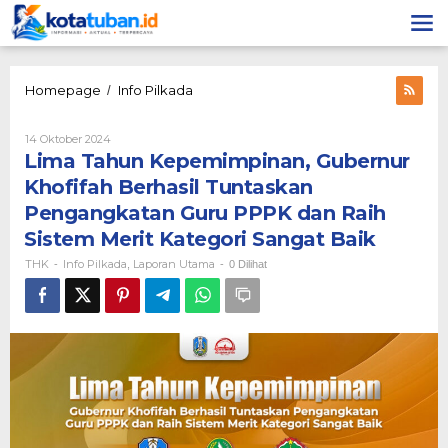
Lewati
ke
konten
Lima
Homepage
Info Pilkada
/
Tahun
Kepemimpinan,
Oleh
14 Oktober 2024
Gubernur
THK
Lima Tahun Kepemimpinan, Gubernur
Khofifah
Berhasil
Khofifah Berhasil Tuntaskan
Tuntaskan
Pengangkatan Guru PPPK dan Raih
Pengangkatan
Guru
Sistem Merit Kategori Sangat Baik
PPPK
THK
Info Pilkada
Laporan Utama
-
,
-
0 Dilihat
dan
Raih
Sistem
Merit
Kategori
Sangat
Baik