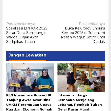
Navigasi
Pos sebelumnya
Pos berikutnya
Sosialisasi LINTOR 2025
Buka Kejurprov Shorinji
pos
Sasar Desa Sembungin,
Kempo 2025 di Tuban, Ini
Warga Diajak Aktif
Pesan Wagub Jatim Emil
Sertipikasi Tanah
Dardak
Jangan Lewatkan
PLN Nusantara Power UP
Intervensi Harga
Tanjung Awar-awar Bina
Sembako Menjelang
UMKM Perempuan Upaya
Lebaran, Pemkab Tuban
Kuatkan Ekonomi Rumah
Gelar Pasar Murah