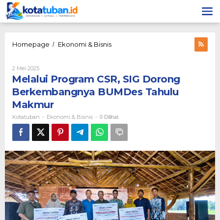
Lewati
ke
konten
Melalui
Homepage
Ekonomi & Bisnis
/
Program
CSR,
Oleh
2 Mei 2025
SIG
Kotatuban
Melalui Program CSR, SIG Dorong
Dorong
Berkembangnya
Berkembangnya BUMDes Tahulu
BUMDes
Makmur
Tahulu
Makmur
Kotatuban
Ekonomi & Bisnis
-
-
0 Dilihat