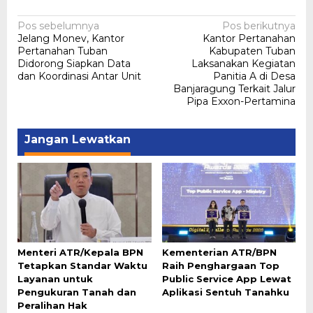
Navigasi
Pos sebelumnya
Pos berikutnya
Jelang Monev, Kantor
Kantor Pertanahan
pos
Pertanahan Tuban
Kabupaten Tuban
Didorong Siapkan Data
Laksanakan Kegiatan
dan Koordinasi Antar Unit
Panitia A di Desa
Banjaragung Terkait Jalur
Pipa Exxon-Pertamina
Jangan Lewatkan
Menteri ATR/Kepala BPN
Kementerian ATR/BPN
Tetapkan Standar Waktu
Raih Penghargaan Top
Layanan untuk
Public Service App Lewat
Pengukuran Tanah dan
Aplikasi Sentuh Tanahku
Peralihan Hak