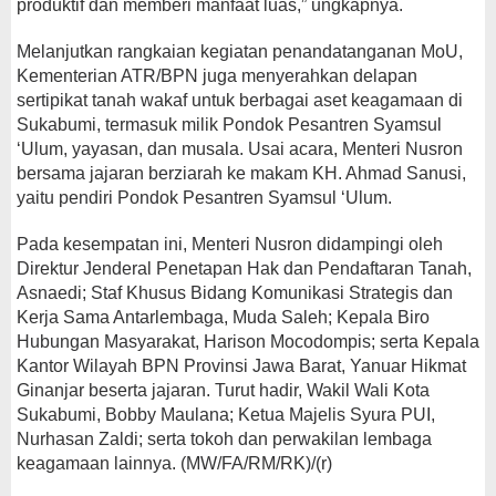
produktif dan memberi manfaat luas,” ungkapnya.
Melanjutkan rangkaian kegiatan penandatanganan MoU,
Kementerian ATR/BPN juga menyerahkan delapan
sertipikat tanah wakaf untuk berbagai aset keagamaan di
Sukabumi, termasuk milik Pondok Pesantren Syamsul
‘Ulum, yayasan, dan musala. Usai acara, Menteri Nusron
bersama jajaran berziarah ke makam KH. Ahmad Sanusi,
yaitu pendiri Pondok Pesantren Syamsul ‘Ulum.
Pada kesempatan ini, Menteri Nusron didampingi oleh
Direktur Jenderal Penetapan Hak dan Pendaftaran Tanah,
Asnaedi; Staf Khusus Bidang Komunikasi Strategis dan
Kerja Sama Antarlembaga, Muda Saleh; Kepala Biro
Hubungan Masyarakat, Harison Mocodompis; serta Kepala
Kantor Wilayah BPN Provinsi Jawa Barat, Yanuar Hikmat
Ginanjar beserta jajaran. Turut hadir, Wakil Wali Kota
Sukabumi, Bobby Maulana; Ketua Majelis Syura PUI,
Nurhasan Zaldi; serta tokoh dan perwakilan lembaga
keagamaan lainnya. (MW/FA/RM/RK)/(r)