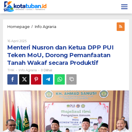
Lewati
ke
konten
Menteri
Homepage
Info Agraria
/
Nusron
dan
Oleh
16 April 2025
Ketua
THK
Menteri Nusron dan Ketua DPP PUI
DPP
PUI
Teken MoU, Dorong Pemanfaatan
Teken
Tanah Wakaf secara Produktif
MoU,
Dorong
THK
Info Agraria
-
-
0 Dilihat
Pemanfaatan
Tanah
Wakaf
secara
Produktif