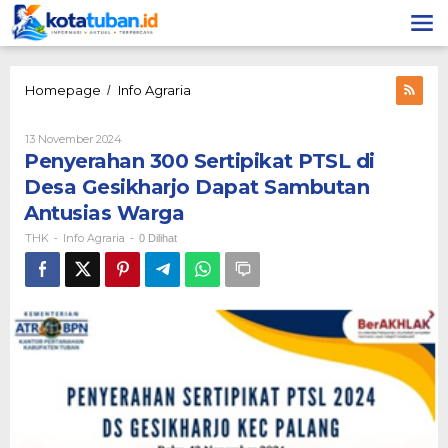
Lewati
ke
konten
Penyerahan
Homepage
Info Agraria
/
300
Sertipikat
Oleh
13 November 2024
PTSL
THK
Penyerahan 300 Sertipikat PTSL di
di
Desa
Desa Gesikharjo Dapat Sambutan
Gesikharjo
Antusias Warga
Dapat
Sambutan
THK
Info Agraria
-
-
0 Dilihat
Antusias
Warga