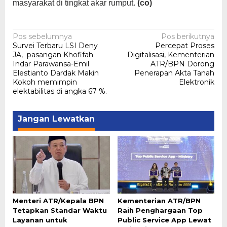
masyarakat di tingkat akar rumput.
(co)
Navigasi
Pos sebelumnya
Pos berikutnya
Survei Terbaru LSI Deny
Percepat Proses
pos
JA, pasangan Khofifah
Digitalisasi, Kementerian
Indar Parawansa-Emil
ATR/BPN Dorong
Elestianto Dardak Makin
Penerapan Akta Tanah
Kokoh memimpin
Elektronik
elektabilitas di angka 67 %.
Jangan Lewatkan
Menteri ATR/Kepala BPN
Kementerian ATR/BPN
Tetapkan Standar Waktu
Raih Penghargaan Top
Layanan untuk
Public Service App Lewat