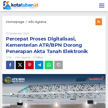
Lewati
ke
konten
Percepat
Homepage
Info Agraria
/
Proses
Digitalisasi,
Oleh
13 November 2024
Kementerian
THK
Percepat Proses Digitalisasi,
ATR/BPN
Dorong
Kementerian ATR/BPN Dorong
Penerapan
Penerapan Akta Tanah Elektronik
Akta
Tanah
THK
Info Agraria
-
-
0 Dilihat
Elektronik