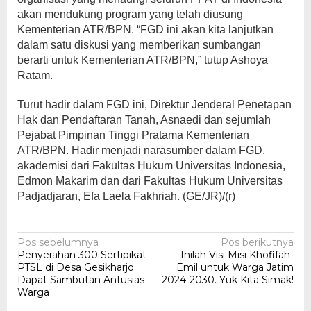
akan mendukung program yang telah diusung
Kementerian ATR/BPN. “FGD ini akan kita lanjutkan
dalam satu diskusi yang memberikan sumbangan
berarti untuk Kementerian ATR/BPN,” tutup Ashoya
Ratam.
Turut hadir dalam FGD ini, Direktur Jenderal Penetapan
Hak dan Pendaftaran Tanah, Asnaedi dan sejumlah
Pejabat Pimpinan Tinggi Pratama Kementerian
ATR/BPN. Hadir menjadi narasumber dalam FGD,
akademisi dari Fakultas Hukum Universitas Indonesia,
Edmon Makarim dan dari Fakultas Hukum Universitas
Padjadjaran, Efa Laela Fakhriah. (GE/JR)/(r)
Navigasi
Pos sebelumnya
Pos berikutnya
Penyerahan 300 Sertipikat
Inilah Visi Misi Khofifah-
pos
PTSL di Desa Gesikharjo
Emil untuk Warga Jatim
Dapat Sambutan Antusias
2024-2030. Yuk Kita Simak!
Warga