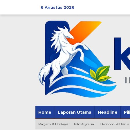
Lewati
ke
6 Agustus 2026
konten
Home
Laporan Utama
Headline
Pi
Ragam & Budaya
Info Agraria
Ekonomi & Bisnis