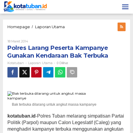
Lewati
ke
konten
Polres
Homepage
Laporan Utama
/
Larang
Peserta
Oleh
18 Maret 2014
Kampanye
Kotatuban
Polres Larang Peserta Kampanye
Gunakan
Kendaraan
Gunakan Kendaraan Bak Terbuka
Bak
Kotatuban
Laporan Utama
-
-
0 Dilihat
Terbuka
Bak terbuka dilarang untuk angkut massa kampanye
kotatuban.id
-Polres Tuban melarang simpatisan Partai
Politik (Parpol) maupun Calon Legeslatif (Caleg) yang
menghadiri kampanye terbuka menggunakan angkutan