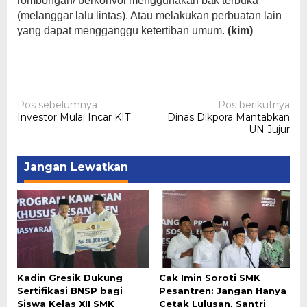
rombongan/ berkonvoi menggunakan bak terbuka
(melanggar lalu lintas). Atau melakukan perbuatan lain
yang dapat mengganggu ketertiban umum.
(kim)
Navigasi
Pos sebelumnya
Pos berikutnya
Investor Mulai Incar KIT
Dinas Dikpora Mantabkan
pos
UN Jujur
Jangan Lewatkan
Kadin Gresik Dukung
Cak Imin Soroti SMK
Sertifikasi BNSP bagi
Pesantren: Jangan Hanya
Siswa Kelas XII SMK
Cetak Lulusan, Santri