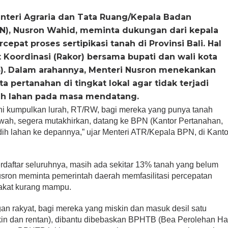
nteri Agraria dan Tata Ruang/Kepala Badan
PN), Nusron Wahid, meminta dukungan dari kepala
epat proses sertipikasi tanah di Provinsi Bali. Hal
 Koordinasi (Rakor) bersama bupati dan wali kota
25). Dalam arahannya, Menteri Nusron menekankan
 pertanahan di tingkat lokal agar tidak terjadi
ih lahan pada masa mendatang.
 ini kumpulkan lurah, RT/RW, bagi mereka yang punya tanah
bawah, segera mutakhirkan, datang ke BPN (Kantor Pertanahan,
dih lahan ke depannya,” ujar Menteri ATR/Kepala BPN, di Kanto
erdaftar seluruhnya, masih ada sekitar 13% tanah yang belum
 Nusron meminta pemerintah daerah memfasilitasi percepatan
rakat kurang mampu.
gan rakyat, bagi mereka yang miskin dan masuk desil satu
iskin dan rentan), dibantu dibebaskan BPHTB (Bea Perolehan H