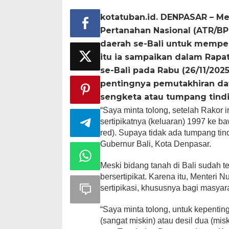
kotatuban.id. DENPASAR – Me
Pertanahan Nasional (ATR/B
daerah se-Bali untuk memperc
itu ia sampaikan dalam Rapat
se-Bali pada Rabu (26/11/20
pentingnya pemutakhiran data
sengketa atau tumpang tind
“Saya minta tolong, setelah Rakor
sertipikatnya (keluaran) 1997 ke 
red). Supaya tidak ada tumpang tin
Gubernur Bali, Kota Denpasar.
Meski bidang tanah di Bali sudah t
bersertipikat. Karena itu, Menteri
sertipikasi, khususnya bagi masya
“Saya minta tolong, untuk kepentin
(sangat miskin) atau desil dua (m