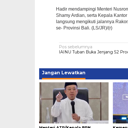
Hadir mendampingi Menteri Nusron
Shamy Ardian, serta Kepala Kantor 
langsung mengikuti jalannya Rakor,
se- Provinsi Bali. (LS/JR)/(r)
Navigasi
Pos sebelumnya
IAINU Tuban Buka Jenjang S2 Pro
pos
Jangan Lewatkan
Menteri ATR/Kepala BPN
Kement