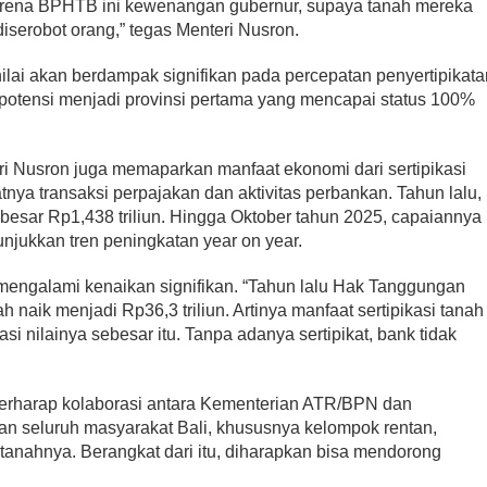
arena BPHTB ini kewenangan gubernur, supaya tanah mereka
 diserobot orang,” tegas Menteri Nusron.
ai akan berdampak signifikan pada percepatan penyertipikata
berpotensi menjadi provinsi pertama yang mencapai status 100%
i Nusron juga memaparkan manfaat ekonomi dari sertipikasi
tnya transaksi perpajakan dan aktivitas perbankan. Tahun lalu,
besar Rp1,438 triliun. Hingga Oktober tahun 2025, capaiannya
unjukkan tren peningkatan year on year.
 mengalami kenaikan signifikan. “Tahun lalu Hak Tanggungan
h naik menjadi Rp36,3 triliun. Artinya manfaat sertipikasi tanah
si nilainya sebesar itu. Tanpa adanya sertipikat, bank tidak
 berharap kolaborasi antara Kementerian ATR/BPN dan
n seluruh masyarakat Bali, khususnya kelompok rentan,
anahnya. Berangkat dari itu, diharapkan bisa mendorong