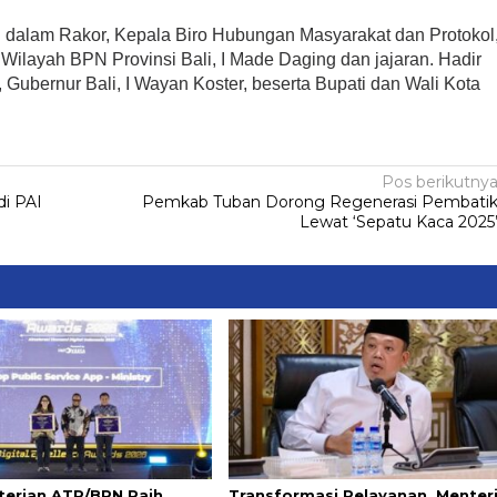
 dalam Rakor, Kepala Biro Hubungan Masyarakat dan Protokol
Wilayah BPN Provinsi Bali, I Made Daging dan jajaran. Hadir
 Gubernur Bali, I Wayan Koster, beserta Bupati dan Wali Kota
Pos berikutny
di PAI
Pemkab Tuban Dorong Regenerasi Pembati
Lewat ‘Sepatu Kaca 2025
erian ATR/BPN Raih
Transformasi Pelayanan, Menter