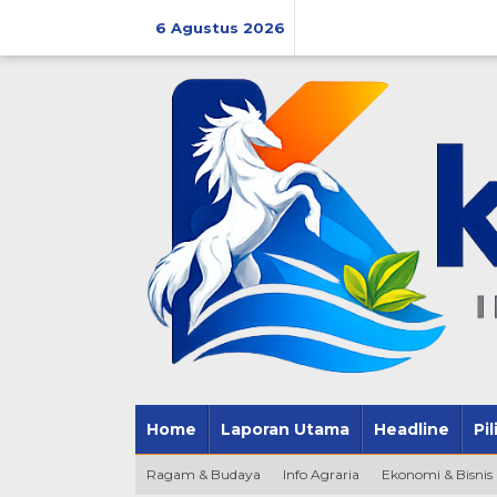
Lewati
ke
6 Agustus 2026
konten
Home
Laporan Utama
Headline
Pi
Ragam & Budaya
Info Agraria
Ekonomi & Bisnis