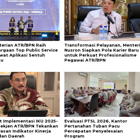
erian ATR/BPN Raih
Transformasi Pelayanan, Menter
rgaan Top Public Service
Nusron Siapkan Pola Karier Baru
wat Aplikasi Sentuh
untuk Perkuat Profesionalisme
ku
Pegawai ATR/BPN
t Implementasi IKU 2025-
Evaluasi PTSL 2026, Kantor
Sekjen ATR/BPN Tekankan
Pertanahan Tuban Pacu
asan Indikator Kinerja
Percepatan Penyelesaian
dan Daerah
Program