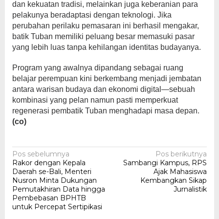
dan kekuatan tradisi, melainkan juga keberanian para
pelakunya beradaptasi dengan teknologi. Jika
perubahan perilaku pemasaran ini berhasil mengakar,
batik Tuban memiliki peluang besar memasuki pasar
yang lebih luas tanpa kehilangan identitas budayanya.
Program yang awalnya dipandang sebagai ruang
belajar perempuan kini berkembang menjadi jembatan
antara warisan budaya dan ekonomi digital—sebuah
kombinasi yang pelan namun pasti memperkuat
regenerasi pembatik Tuban menghadapi masa depan.
(co)
Navigasi
Pos sebelumnya
Pos berikutnya
Rakor dengan Kepala
Sambangi Kampus, RPS
pos
Daerah se-Bali, Menteri
Ajak Mahasiswa
Nusron Minta Dukungan
Kembangkan Sikap
Pemutakhiran Data hingga
Jurnalistik
Pembebasan BPHTB
untuk Percepat Sertipikasi