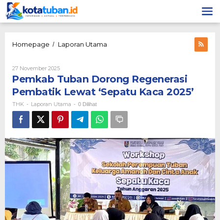
Lewati
ke
konten
Pemkab
Homepage
Laporan Utama
/
Tuban
Dorong
Oleh
27 November 2025
Regenerasi
THK
Pemkab Tuban Dorong Regenerasi
Pembatik
Lewat
Pembatik Lewat ‘Sepatu Kaca 2025’
‘Sepatu
THK
Laporan Utama
-
-
0 Dilihat
Kaca
2025’