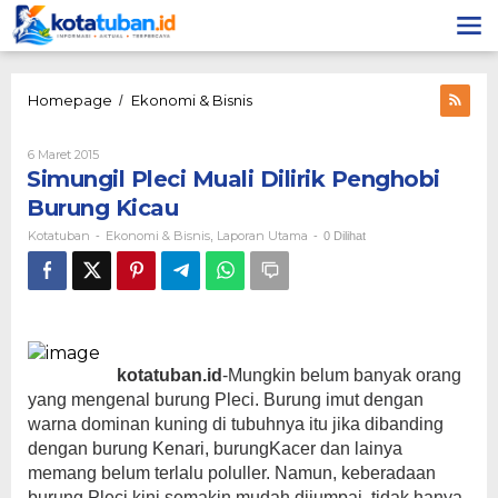
Lewati
ke
konten
Simungil
Homepage
Ekonomi & Bisnis
/
Pleci
Muali
Oleh
6 Maret 2015
Dilirik
Kotatuban
Simungil Pleci Muali Dilirik Penghobi
Penghobi
Burung
Burung Kicau
Kicau
Kotatuban
Ekonomi & Bisnis
Laporan Utama
-
,
-
0 Dilihat
kotatuban.id
-Mungkin belum banyak orang
yang mengenal burung Pleci. Burung imut dengan
warna dominan kuning di tubuhnya itu jika dibanding
dengan burung Kenari, burungKacer dan lainya
memang belum terlalu poluller. Namun, keberadaan
burung Pleci kini semakin mudah dijumpai, tidak hanya