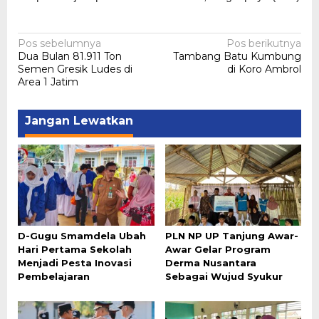
Navigasi
Pos sebelumnya
Pos berikutnya
Dua Bulan 81.911 Ton
Tambang Batu Kumbung
pos
Semen Gresik Ludes di
di Koro Ambrol
Area 1 Jatim
Jangan Lewatkan
D-Gugu Smamdela Ubah
PLN NP UP Tanjung Awar-
Hari Pertama Sekolah
Awar Gelar Program
Menjadi Pesta Inovasi
Derma Nusantara
Pembelajaran
Sebagai Wujud Syukur