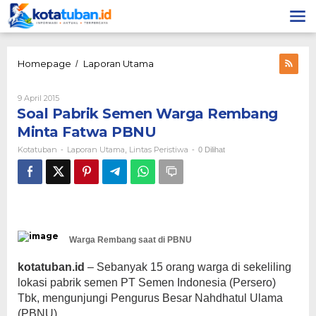
Lewati
ke
konten
Soal
Homepage
Laporan Utama
/
Pabrik
Semen
Oleh
9 April 2015
Warga
Kotatuban
Soal Pabrik Semen Warga Rembang
Rembang
Minta
Minta Fatwa PBNU
Fatwa
Kotatuban
Laporan Utama
Lintas Peristiwa
-
,
-
0 Dilihat
PBNU
Warga Rembang saat di PBNU
kotatuban.id
– Sebanyak 15 orang warga di sekeliling
lokasi pabrik semen PT Semen Indonesia (Persero)
Tbk, mengunjungi Pengurus Besar Nahdhatul Ulama
(PBNU).