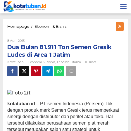
Lewati
ke
konten
Dua
Homepage
Ekonomi & Bisnis
/
Bulan
81.911
Oleh
8 April 2015
Ton
Kotatuban
Dua Bulan 81.911 Ton Semen Gresik
Semen
Gresik
Ludes di Area 1 Jatim
Ludes
Kotatuban
Ekonomi & Bisnis
Laporan Utama
-
,
-
0 Dilihat
di
Area
1
Jatim
kotatuban.id
– PT semen Indonesia (Persero) Tbk
dengan produk merk Semen Gresik terus memperkuat
sinergi dengan distributor dan peritel atau toko. Hal
tersebut dilakukan perusahaan semen plat merah
tersebut merupakan salah satu strategi untuk