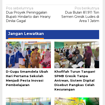
Navigasi
Pos sebelumnya
Pos berikutnya
Dua Proyek Peninggalan
Dua Bulan 81.911 Ton
pos
Bupati Hindarto dan Heany
Semen Gresik Ludes di
Dinilai Gagal
Area 1 Jatim
Jangan Lewatkan
D-Gugu Smamdela Ubah
Khofifah Turun Tangan!
Hari Pertama Sekolah
SPMB Gresik Tanpa
Menjadi Pesta Inovasi
Antrean, Sistem Digital
Pembelajaran
Disebut Pangkas Celah
Kecurangan