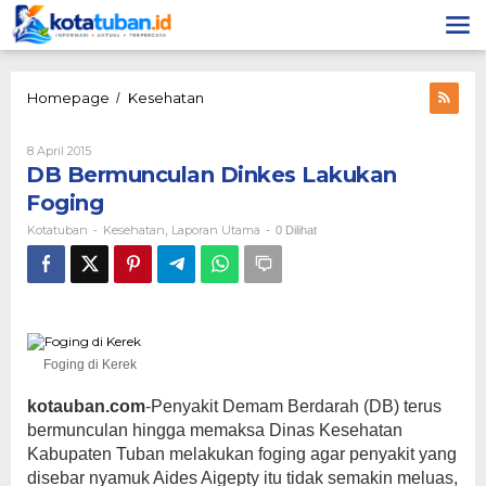
Lewati
ke
konten
DB
Homepage
Kesehatan
/
Bermunculan
Dinkes
Oleh
8 April 2015
Lakukan
Kotatuban
DB Bermunculan Dinkes Lakukan
Foging
Foging
Kotatuban
Kesehatan
Laporan Utama
-
,
-
0 Dilihat
Foging di Kerek
kotauban.com
-Penyakit Demam Berdarah (DB) terus
bermunculan hingga memaksa Dinas Kesehatan
Kabupaten Tuban melakukan foging agar penyakit yang
disebar nyamuk Aides Aigepty itu tidak semakin meluas,