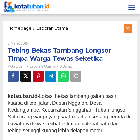
Lewati
ke
konten
Tebing
Homepage
Laporan Utama
/
Bekas
Tambang
Oleh
2 Maret 2015
Longsor
Kotatuban
Tebing Bekas Tambang Longsor
Timpa
Warga
Timpa Warga Tewas Seketika
Tewas
Kotatuban
Laporan Utama
-
-
0 Dilihat
Seketika
kotatuban.id
-Lokasi bekas tambang galian pasir
kuarsa di tepi jalan, Dusun Nggaloh, Desa
Kedungjambe, Kecamatan Singgahan, Tuban longsor.
Satu orang warga yang saat kejadian sedang berada di
bawahnya tewas akibat tertimpa material batu dari
tebing setinggi kurang lebih delapan meter.