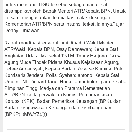
untuk mencabut HGU tersebut sebagaimana telah
disampaikan oleh Bapak Menteri ATR/Kepala BPN. Untuk
itu kami mengucapkan terima kasih atas dukungan
Kementerian ATR/BPN serta instansi terkait lainnya,” ujar
Donny Ermawan.
Rapat koordinasi tersebut turut dihadiri Wakil Menteri
ATR/Wakil Kepala BPN, Ossy Dermawan; Kepala Staf
Angkatan Udara, Marsekal TNI M. Tonny Harjono; Jaksa
Agung Muda Tindak Pidana Khusus Kejaksaan Agung,
Febrie Adriansyah; Kepala Badan Reserse Kriminal Polri,
Komisaris Jenderal Polisi Syahardiantono; Kepala Staf
Umum TNI, Richard Taruli Horja Tampubolon; para Pejabat
Pimpinan Tinggi Madya dan Pratama Kementerian
ATR/BPN; serta perwakilan Komisi Pemberantasan
Korupsi (KPK), Badan Pemeriksa Keuangan (BPK), dan
Badan Pengawasan Keuangan dan Pembangunan
(BPKP). (MW/YZ)/(r)