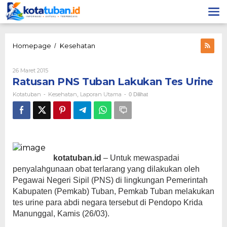
Lewati
ke
konten
Ratusan
Homepage
Kesehatan
/
PNS
Tuban
Oleh
26 Maret 2015
Lakukan
Kotatuban
Ratusan PNS Tuban Lakukan Tes Urine
Tes
Urine
Kotatuban
Kesehatan
Laporan Utama
-
,
-
0 Dilihat
kotatuban.id
– Untuk mewaspadai
penyalahgunaan obat terlarang yang dilakukan oleh
Pegawai Negeri Sipil (PNS) di lingkungan Pemerintah
Kabupaten (Pemkab) Tuban, Pemkab Tuban melakukan
tes urine para abdi negara tersebut di Pendopo Krida
Manunggal, Kamis (26/03).