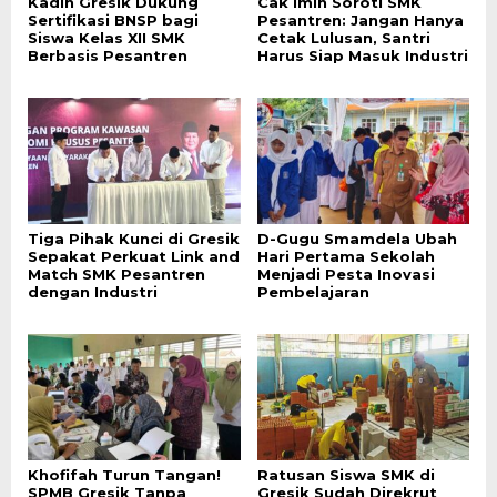
Kadin Gresik Dukung
Cak Imin Soroti SMK
Sertifikasi BNSP bagi
Pesantren: Jangan Hanya
Siswa Kelas XII SMK
Cetak Lulusan, Santri
Berbasis Pesantren
Harus Siap Masuk Industri
Tiga Pihak Kunci di Gresik
D-Gugu Smamdela Ubah
Sepakat Perkuat Link and
Hari Pertama Sekolah
Match SMK Pesantren
Menjadi Pesta Inovasi
dengan Industri
Pembelajaran
Khofifah Turun Tangan!
Ratusan Siswa SMK di
SPMB Gresik Tanpa
Gresik Sudah Direkrut