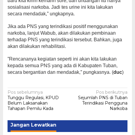
baru kita kirim kemarin sore, dan undangan itu hanya
sosialisasi narkoba. Jadi tes urine ini kita lakukan
secara mendadak,” ungkapnya.
Jika ada PNS yang terindikasi positif menggunakan
narkoba, lanjut Wabub, akan dilakukan pembinaan
terhadap PNS yang terindikasi tersebut. Bahkan, juga
akan dilakukan rehabilitasi.
”Rencananya kegiatan seperti ini akan kita lakukan
kepada semua PNS yang ada di Kabupaten Tuban,
secara bergantian dan mendadak,” pungkasnya. (
duc
)
Navigasi
Pos sebelumnya
Pos berikutnya
Tunggu Regulasi, KPUD
Sejumlah PNS di Tuban
pos
Belum Laksanakan
Terindikasi Pengguna
Tahapan Pemilu Kada
Narkoba
Jangan Lewatkan