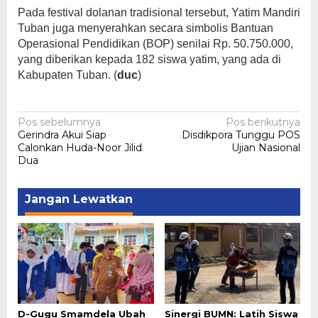
Pada festival dolanan tradisional tersebut, Yatim Mandiri
Tuban juga menyerahkan secara simbolis Bantuan
Operasional Pendidikan (BOP) senilai Rp. 50.750.000,
yang diberikan kepada 182 siswa yatim, yang ada di
Kabupaten Tuban. (
duc
)
Navigasi
Pos sebelumnya
Pos berikutnya
Gerindra Akui Siap
Disdikpora Tunggu POS
pos
Calonkan Huda-Noor Jilid
Ujian Nasional
Dua
Jangan Lewatkan
D-Gugu Smamdela Ubah
Sinergi BUMN: Latih Siswa