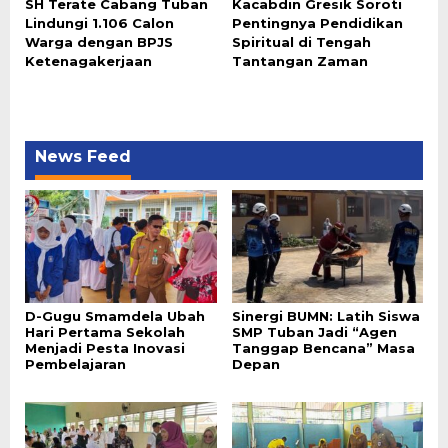
SH Terate Cabang Tuban
Kacabdin Gresik Soroti
Lindungi 1.106 Calon
Pentingnya Pendidikan
Warga dengan BPJS
Spiritual di Tengah
Ketenagakerjaan
Tantangan Zaman
News Feed
D-Gugu Smamdela Ubah
Sinergi BUMN: Latih Siswa
Hari Pertama Sekolah
SMP Tuban Jadi “Agen
Menjadi Pesta Inovasi
Tanggap Bencana” Masa
Pembelajaran
Depan