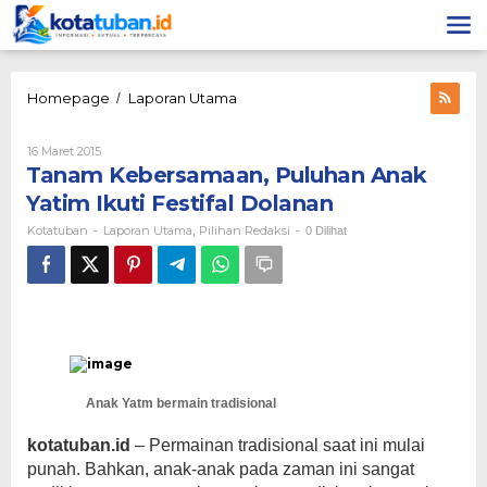
Lewati
ke
konten
‎Tanam
Homepage
Laporan Utama
/
Kebersamaan,
Puluhan
Oleh
16 Maret 2015
Anak
Kotatuban
‎Tanam Kebersamaan, Puluhan Anak
Yatim
Ikuti
Yatim Ikuti Festifal Dolanan
Festifal
Kotatuban
Laporan Utama
Pilihan Redaksi
-
,
-
0 Dilihat
Dolanan
Anak Yatm bermain tradisional
kotatuban.id
– Permainan tradisional saat ini mulai
punah. Bahkan, anak-anak pada zaman ini sangat