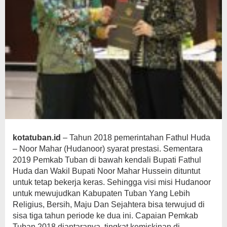
kotatuban.id
– Tahun 2018 pemerintahan Fathul Huda
– Noor Mahar (Hudanoor) syarat prestasi. Sementara
2019 Pemkab Tuban di bawah kendali Bupati Fathul
Huda dan Wakil Bupati Noor Mahar Hussein dituntut
untuk tetap bekerja keras. Sehingga visi misi Hudanoor
untuk mewujudkan Kabupaten Tuban Yang Lebih
Religius, Bersih, Maju Dan Sejahtera bisa terwujud di
sisa tiga tahun periode ke dua ini. Capaian Pemkab
Tuban 2018 diantaranya, tingkat kemiskinan di