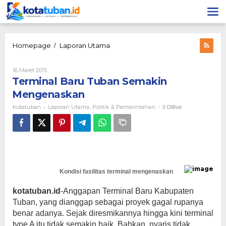
Lewati
ke
konten
Terminal
Homepage
Laporan Utama
/
Baru
Tuban
Oleh
16 Maret 2015
Semakin
Kotatuban
Terminal Baru Tuban Semakin
Mengenaskan
Mengenaskan
Kotatuban
Laporan Utama
Politik & Pemerintahan
-
,
-
0 Dilihat
Kondisi fasilitas terminal mengenaskan
kotatuban.id
-Anggapan Terminal Baru Kabupaten
Tuban, yang dianggap sebagai proyek gagal rupanya
benar adanya. Sejak diresmikannya hingga kini terminal
type A itu tidak semakin baik. Bahkan, nyaris tidak