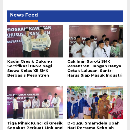
News Feed
Kadin Gresik Dukung
Cak Imin Soroti SMK
Sertifikasi BNSP bagi
Pesantren: Jangan Hanya
Siswa Kelas XII SMK
Cetak Lulusan, Santri
Berbasis Pesantren
Harus Siap Masuk Industri
Tiga Pihak Kunci di Gresik
D-Gugu Smamdela Ubah
Sepakat Perkuat Link and
Hari Pertama Sekolah