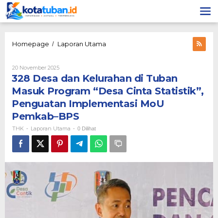
Lewati
ke
konten
328
Homepage
Laporan Utama
/
Desa
dan
Oleh
20 November 2025
Kelurahan
THK
328 Desa dan Kelurahan di Tuban
di
Tuban
Masuk Program “Desa Cinta Statistik”,
Masuk
Penguatan Implementasi MoU
Program
“Desa
Pemkab–BPS
Cinta
THK
Laporan Utama
-
-
0 Dilihat
Statistik”,
Penguatan
Implementasi
MoU
Pemkab–
BPS