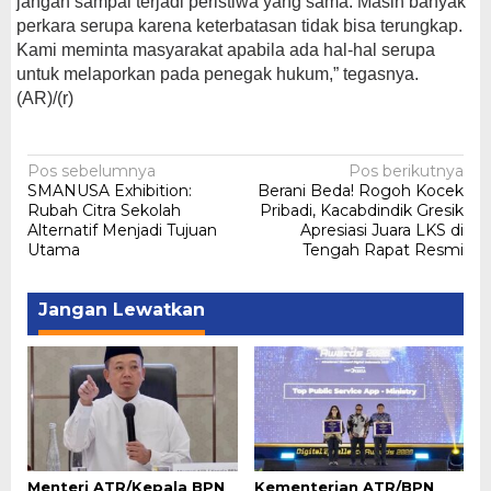
jangan sampai terjadi peristiwa yang sama. Masih banyak
perkara serupa karena keterbatasan tidak bisa terungkap.
Kami meminta masyarakat apabila ada hal-hal serupa
untuk melaporkan pada penegak hukum,” tegasnya.
(AR)/(r)
Navigasi
Pos sebelumnya
Pos berikutnya
SMANUSA Exhibition:
Berani Beda! Rogoh Kocek
pos
Rubah Citra Sekolah
Pribadi, Kacabdindik Gresik
Alternatif Menjadi Tujuan
Apresiasi Juara LKS di
Utama
Tengah Rapat Resmi
Jangan Lewatkan
Menteri ATR/Kepala BPN
Kementerian ATR/BPN