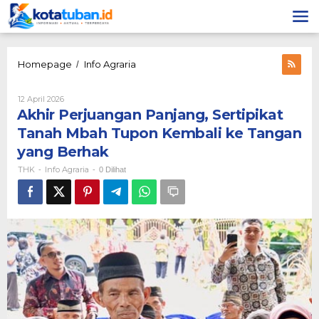
Lewati
ke
konten
Akhir
Homepage
Info Agraria
/
Perjuangan
Panjang,
Oleh
12 April 2026
Sertipikat
THK
Akhir Perjuangan Panjang, Sertipikat
Tanah
Mbah
Tanah Mbah Tupon Kembali ke Tangan
Tupon
yang Berhak
Kembali
ke
THK
Info Agraria
-
-
0 Dilihat
Tangan
yang
Berhak