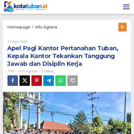
Lewati
ke
konten
Apel
Homepage
Info Agraria
/
Pagi
Kantor
Oleh
23 April 2026
Pertanahan
THK
Apel Pagi Kantor Pertanahan Tuban,
Tuban,
Kepala
Kepala Kantor Tekankan Tanggung
Kantor
Jawab dan Disiplin Kerja
Tekankan
Tanggung
THK
Info Agraria
-
-
0 Dilihat
Jawab
dan
Disiplin
Kerja