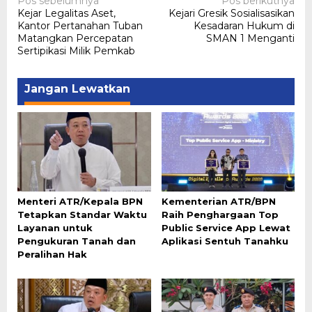
Navigasi
Pos sebelumnya
Pos berikutnya
Kejar Legalitas Aset,
Kejari Gresik Sosialisasikan
pos
Kantor Pertanahan Tuban
Kesadaran Hukum di
Matangkan Percepatan
SMAN 1 Menganti
Sertipikasi Milik Pemkab
Jangan Lewatkan
Menteri ATR/Kepala BPN
Kementerian ATR/BPN
Tetapkan Standar Waktu
Raih Penghargaan Top
Layanan untuk
Public Service App Lewat
Pengukuran Tanah dan
Aplikasi Sentuh Tanahku
Peralihan Hak