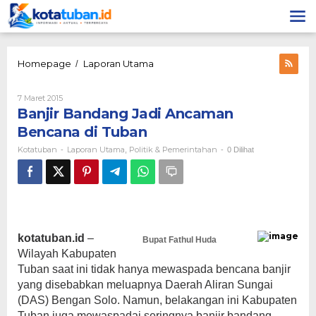
Lewati
ke
konten
Banjir
Homepage
Laporan Utama
/
Bandang
Jadi
Oleh
7 Maret 2015
Ancaman
Kotatuban
Banjir Bandang Jadi Ancaman
Bencana
di
Bencana di Tuban
Tuban
Kotatuban
Laporan Utama
Politik & Pemerintahan
-
,
-
0 Dilihat
kotatuban.id
–
Bupat Fathul Huda
Wilayah Kabupaten
Tuban saat ini tidak hanya mewaspada bencana banjir
yang disebabkan meluapnya Daerah Aliran Sungai
(DAS) Bengan Solo. Namun, belakangan ini Kabupaten
Tuban juga mewaspadai seringnya banjir bandang