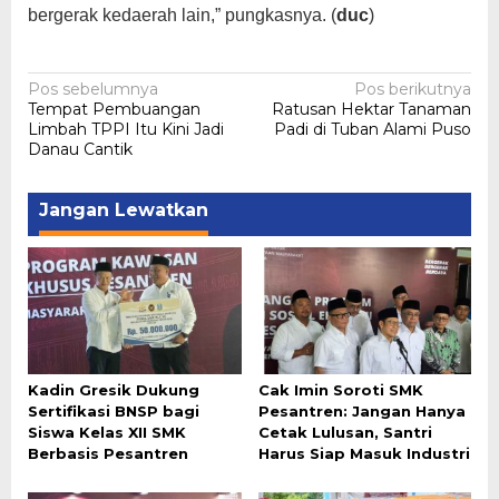
bergerak kedaerah lain,” pungkasnya. (
duc
)
Navigasi
Pos sebelumnya
Pos berikutnya
Tempat Pembuangan
Ratusan Hektar Tanaman
pos
Limbah TPPI Itu Kini Jadi
Padi di Tuban Alami Puso
Danau Cantik
Jangan Lewatkan
Kadin Gresik Dukung
Cak Imin Soroti SMK
Sertifikasi BNSP bagi
Pesantren: Jangan Hanya
Siswa Kelas XII SMK
Cetak Lulusan, Santri
Berbasis Pesantren
Harus Siap Masuk Industri