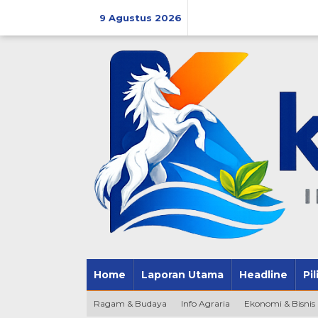
Lewati
ke
9 Agustus 2026
konten
Home
Laporan Utama
Headline
Pi
Ragam & Budaya
Info Agraria
Ekonomi & Bisnis