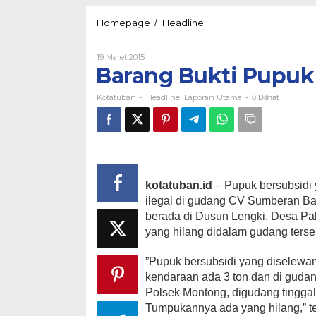
Barang
Homepage
Headline
/
Bukti
Pupuk
Oleh
19 Maret 2015
Ilegal
Kotatuban
Barang Bukti Pupuk 
Diduga
Hilang
Kotatuban
Headline
Laporan Utama
3
-
,
-
0 Dilihat
Ton
kotatuban.id
– Pupuk bersubsidi
ilegal di gudang CV Sumberan B
berada di Dusun Lengki, Desa Pak
yang hilang didalam gudang terse
”Pupuk bersubsidi yang diselewang
kendaraan ada 3 ton dan di gudan
Polsek Montong, digudang tinggal
Tumpukannya ada yang hilang,” 