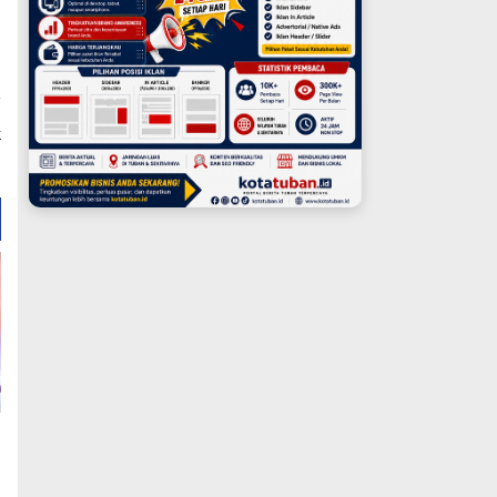
a
k
g