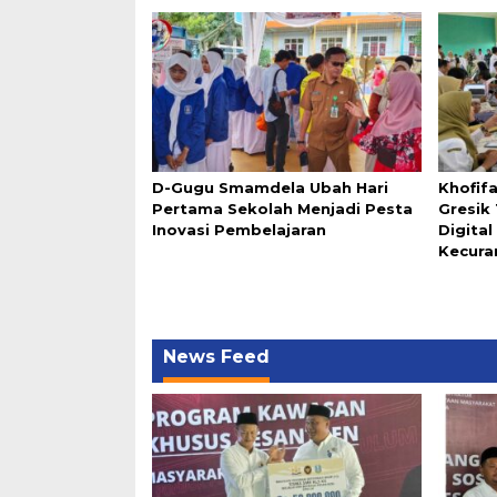
D-Gugu Smamdela Ubah Hari
Khofif
Pertama Sekolah Menjadi Pesta
Gresik
Inovasi Pembelajaran
Digita
Kecura
News Feed