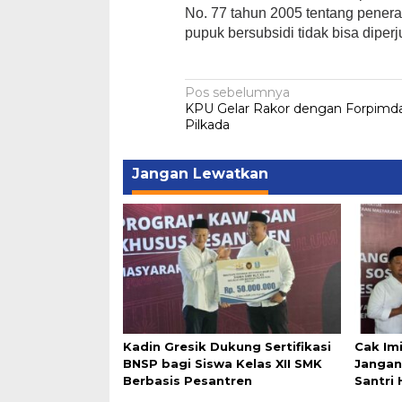
No. 77 tahun 2005 tentang pener
pupuk bersubsidi tidak bisa diperj
Navigasi
Pos sebelumnya
‎KPU Gelar Rakor dengan Forpimda
pos
Pilkada
Jangan Lewatkan
Kadin Gresik Dukung Sertifikasi
Cak Im
BNSP bagi Siswa Kelas XII SMK
Jangan
Berbasis Pesantren
Santri 