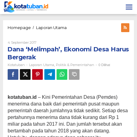
Lewati
ke
konten
Dana
Homepage
Laporan Utama
/
'Melimpah',
Ekonomi
Oleh
4 September 2017
Desa
Kotatuban
Dana ‘Melimpah’, Ekonomi Desa Harus
Harus
Bergerak
Bergerak
Kotatuban
Laporan Utama
Politik & Pemerintahan
-
,
-
0 Dilihat
kotatuban.id
– Kini Pemerintahan Desa (Pemdes)
menerima dana baik dari pemerintah pusat maupun
pemerintah daerah jumlahnya tidak sedikit. Setiap desa
pertahunnya menerima dana tidak kurang dari Rp 1
miliar pada tahun 2017 ini. Dan jumlah tersebut akan
bertambah pada tahun 2018 yang akan datang.