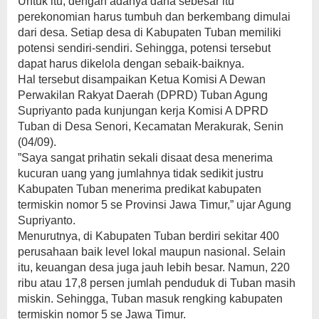
Untuk itu, dengan adanya dana sebesar itu
perekonomian harus tumbuh dan berkembang dimulai
dari desa. Setiap desa di Kabupaten Tuban memiliki
potensi sendiri-sendiri. Sehingga, potensi tersebut
dapat harus dikelola dengan sebaik-baiknya.
Hal tersebut disampaikan Ketua Komisi A Dewan
Perwakilan Rakyat Daerah (DPRD) Tuban Agung
Supriyanto pada kunjungan kerja Komisi A DPRD
Tuban di Desa Senori, Kecamatan Merakurak, Senin
(04/09).
”Saya sangat prihatin sekali disaat desa menerima
kucuran uang yang jumlahnya tidak sedikit justru
Kabupaten Tuban menerima predikat kabupaten
termiskin nomor 5 se Provinsi Jawa Timur,” ujar Agung
Supriyanto.
Menurutnya, di Kabupaten Tuban berdiri sekitar 400
perusahaan baik level lokal maupun nasional. Selain
itu, keuangan desa juga jauh lebih besar. Namun, 220
ribu atau 17,8 persen jumlah penduduk di Tuban masih
miskin. Sehingga, Tuban masuk rengking kabupaten
termiskin nomor 5 se Jawa Timur.