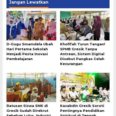
Jangan Lewatkan
D-Gugu Smamdela Ubah
Khofifah Turun Tangan!
Hari Pertama Sekolah
SPMB Gresik Tanpa
Menjadi Pesta Inovasi
Antrean, Sistem Digital
Pembelajaran
Disebut Pangkas Celah
Kecurangan
Ratusan Siswa SMK di
Kacabdin Gresik Soroti
Gresik Sudah Direkrut
Pentingnya Pendidikan
Sebelum Lulus, Industri
Spiritual di Tengah