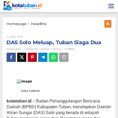
Lewati
ke
konten
DAS
Homepage
Headline
/
Solo
Meluap,
Oleh
4 April 2015
Tuban
Kotatuban
DAS Solo Meluap, Tuban Siaga Dua
Siaga
Dua
Kotatuban
Headline
Laporan Utama
-
,
-
0 Dilihat
Joko Lidiono
kotatuban.id
– Badan Penanggulangan Bencana
Daerah (BPBD) Kabupaten Tuban, menetapkan Daerah
Aliran Sungai (DAS) Solo yang berada di wilayah