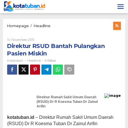
Lewati
ke
konten
Direktur
Homepage
Headline
/
RSUD
Bantah
Oleh
14 November 2015
Pulangkan
Kotatuban
Direktur RSUD Bantah Pulangkan
Pasien
Miskin
Pasien Miskin
Kotatuban
Headline
-
-
0 Dilihat
Direktur Rumah Sakit Umum Daerah
(RSUD) Dr R Koesma Tuban Dr Zainul
Arifin
kotatuban.id
– Direktur Rumah Sakit Umum Daerah
(RSUD) Dr R Koesma Tuban Dr Zainul Arifin