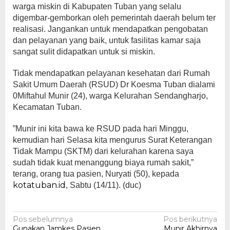
warga miskin di Kabupaten Tuban yang selalu
digembar-gemborkan oleh pemerintah daerah belum ter
realisasi. Jangankan untuk mendapatkan pengobatan
dan pelayanan yang baik, untuk fasilitas kamar saja
sangat sulit didapatkan untuk si miskin.
Tidak mendapatkan pelayanan kesehatan dari Rumah
Sakit Umum Daerah (RSUD) Dr Koesma Tuban dialami
0Miftahul Munir (24), warga Kelurahan Sendangharjo,
Kecamatan Tuban.
”Munir ini kita bawa ke RSUD pada hari Minggu,
kemudian hari Selasa kita mengurus Surat Keterangan
Tidak Mampu (SKTM) dari kelurahan karena saya
sudah tidak kuat menanggung biaya rumah sakit,”
terang, orang tua pasien, Nuryati (50), kepada
kotatuban.id
, Sabtu (14/11). (duc)
Navigasi
Pos sebelumnya
Pos berikutnya
Gunakan Jamkes Pasien
Munir Akhirnya