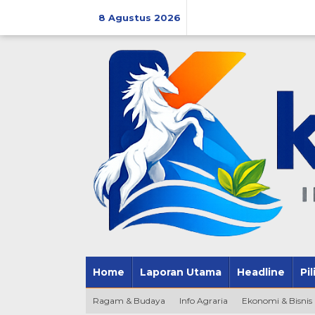
Lewati
ke
8 Agustus 2026
konten
Home
Laporan Utama
Headline
Pi
Ragam & Budaya
Info Agraria
Ekonomi & Bisnis