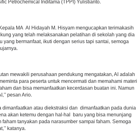
fic Petrochemical Inditama (TPPI) Yulistianto.
 Kepala MA Al Hidayah M. Hisyam mengucapkan terimakasih
ng yang telah melaksanakan pelatihan di sekolah yang dia
 yang bermanfaat, ikuti dengan serius tapi santai, semoga
ujarnya.
butan mewakili perusahaan pendukung mengatakan, AI adalah
 meminta para peserta untuk mencermati dan memahami materi
a faham dan bisa memanfaatkan kecerdasan buatan ini. Namun
,’’ pesan Ario.
a dimanfaatkan atau diekstraksi dan dimanfaatkan pada dunia
arena akan ketemu dengan hal-hal baru yang bisa menunjang
um faham tanyakan pada narasumber sampai faham. Semoga
t,’’ katanya.