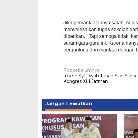
Jika pemanfaatannya salah, AI bi
menyelesaikan tugas sekolah dari
diberikan. ‘’Tapi semoga tidak, k
suram gara-gara ini. Karena han
bergantung dan manfaat dengan bai
Navigasi
Pos sebelumnya
Idaroh Syu’biyah Tuban Siap Suks
pos
Kongres XIII Jatman
Jangan Lewatkan