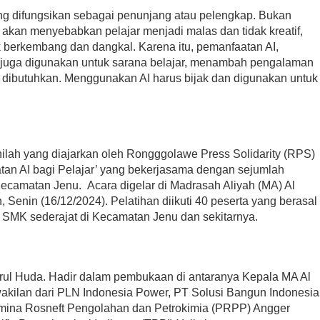
ng difungsikan sebagai penunjang atau pelengkap. Bukan
 akan menyebabkan pelajar menjadi malas dan tidak kreatif,
 berkembang dan dangkal. Karena itu, pemanfaatan AI,
a juga digunakan untuk sarana belajar, menambah pengalaman
dibutuhkan. Menggunakan AI harus bijak dan digunakan untuk
inilah yang diajarkan oleh Rongggolawe Press Solidarity (RPS)
tan AI bagi Pelajar’ yang bekerjasama dengan sejumlah
camatan Jenu. Acara digelar di Madrasah Aliyah (MA) Al
Senin (16/12/2024). Pelatihan diikuti 40 peserta yang berasal
 SMK sederajat di Kecamatan Jenu dan sekitarnya.
rul Huda. Hadir dalam pembukaan di antaranya Kepala MA Al
kilan dari PLN Indonesia Power, PT Solusi Bangun Indonesia
tamina Rosneft Pengolahan dan Petrokimia (PRPP) Angger