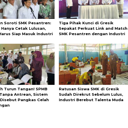
in Soroti SMK Pesantren:
Tiga Pihak Kunci di Gresik
 Hanya Cetak Lulusan,
Sepakat Perkuat Link and Match
Harus Siap Masuk Industri
SMK Pesantren dengan Industri
ah Turun Tangan! SPMB
Ratusan Siswa SMK di Gresik
 Tanpa Antrean, Sistem
Sudah Direkrut Sebelum Lulus,
l Disebut Pangkas Celah
Industri Berebut Talenta Muda
ngan