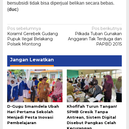
bersubsidi tidak bisa diperjual belikan secara bebas.
(
duc
)
Navigasi
Pos sebelumnya
Pos berikutnya
Koramil Gerebek Gudang
Pilkada Tuban Gunakan
pos
Pupuk Ilegal Belakang
Anggaran Tak Terduga dan
Polsek Montong
PAPBD 2015
Jangan Lewatkan
D-Gugu Smamdela Ubah
Khofifah Turun Tangan!
Hari Pertama Sekolah
SPMB Gresik Tanpa
Menjadi Pesta Inovasi
Antrean, Sistem Digital
Pembelajaran
Disebut Pangkas Celah
Kecurangan