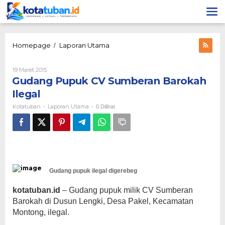
Lewati
ke
konten
Gudang
Homepage
Laporan Utama
/
Pupuk
CV
Oleh
19 Maret 2015
Sumberan
Kotatuban
Gudang Pupuk CV Sumberan Barokah
Barokah
Ilegal
Ilegal
Kotatuban
Laporan Utama
-
-
0 Dilihat
Gudang pupuk ilegal digerebeg
kotatuban.id
– Gudang pupuk milik CV Sumberan
Barokah di Dusun Lengki, Desa Pakel, Kecamatan
Montong, ilegal.