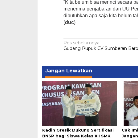
”Kita belum bisa merinci secara p
menerima penjabaran dari UU Pemi
dibutuhkan apa saja kita belum t
(
duc
)
Navigasi
Pos sebelumnya
Gudang Pupuk CV Sumberan Barok
pos
Jangan Lewatkan
Kadin Gresik Dukung Sertifikasi
Cak Im
BNSP bagi Siswa Kelas XII SMK
Jangan