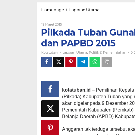
Pilkada
Homepage
Laporan Utama
/
Tuban
Gunakan
Oleh
19 Maret 2015
Anggaran
Kotatuban
Pilkada Tuban Guna
Tak
Terduga
dan PAPBD 2015
dan
PAPBD
Kotatuban
Laporan Utama
Politik & Pemerintahan
2015
-
,
-
0 D
kotatuban.id
– Pemilihan Kepala
(Pilkada) Kabupaten Tuban yang
akan digelar pada 9 Desember 2
Pemerintah Kabupaten (Pemkab) 
Belanja Daerah (APBD) Kabupate
Anggaran tak terduga tersebut ak