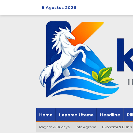
Lewati
ke
8 Agustus 2026
konten
Home
Laporan Utama
Headline
Pi
Ragam & Budaya
Info Agraria
Ekonomi & Bisnis