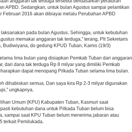
an anggaran tak terduga tersebut berdasarkan peraturan
aran APBD. Sedangkan, untuk bulan Agustus sampai pelantikan
itar Februari 2016 akan dibiayai melalu Perubahan APBD
a laksanakan pada bulan Agustus. Sehingga, untuk kebutuhan
gustus memakai anggaran tak terduga,” terang, Plt Sekretaris
, Budiwiyana, do gedung KPUD Tuban, Kamis (19/3)
selama lima bulan yang disiapkan Pemkab Tuban dari anggara
r, dari dana tak terduga Rp 8 milyar yang dimiliki Pemkab
diharapkan dapat menopang Pilkada Tuban selama lima bulan.
oleh dihabiskan semua. Dan saya kira Rp 2-3 milyar digunakan
pi,” ungkapnya.
milihan Umum (KPU) Kabupaten Tuban, Kasmuri saat
h pasti kebutuhan dana untuk Pilkada Tuban belum bisa
ya, sampai saat KPU Tuban belum menerima jabaran atau
 terkait Pemilukada.