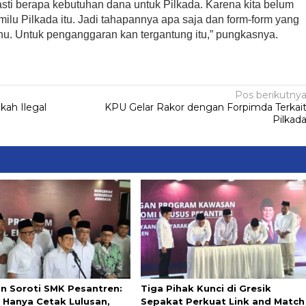
asti berapa kebutuhan dana untuk Pilkada. Karena kita belum
lu Pilkada itu. Jadi tahapannya apa saja dan form-form yang
ahu. Untuk penganggaran kan tergantung itu,” pungkasnya.
Pos berikutny
ah Ilegal
‎KPU Gelar Rakor dengan Forpimda Terkai
Pilkad
in Soroti SMK Pesantren:
Tiga Pihak Kunci di Gresik
 Hanya Cetak Lulusan,
Sepakat Perkuat Link and Match