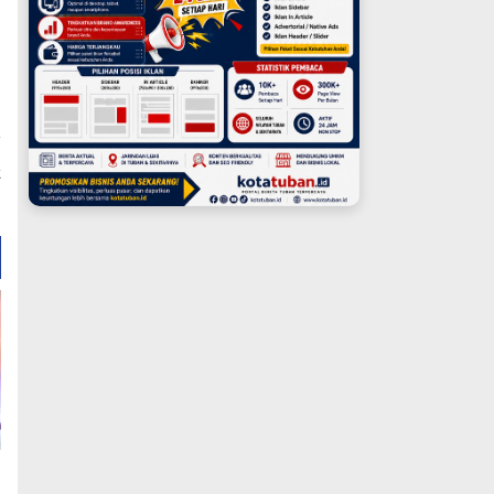
a
t
a