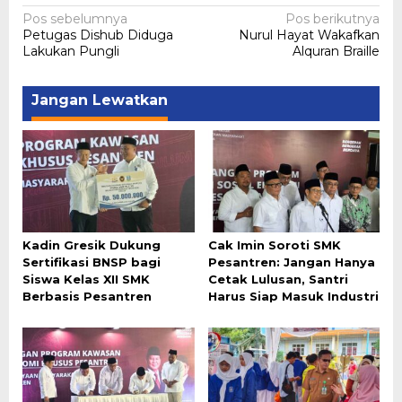
Navigasi
Pos sebelumnya
Pos berikutnya
Petugas Dishub Diduga
‎Nurul Hayat Wakafkan
pos
Lakukan Pungli
Alquran Braille
Jangan Lewatkan
Kadin Gresik Dukung
Cak Imin Soroti SMK
Sertifikasi BNSP bagi
Pesantren: Jangan Hanya
Siswa Kelas XII SMK
Cetak Lulusan, Santri
Berbasis Pesantren
Harus Siap Masuk Industri