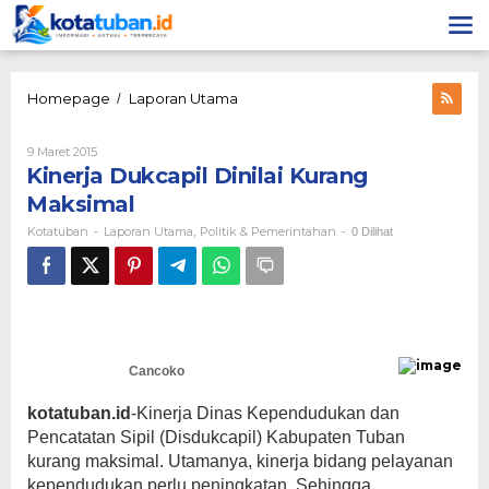
Lewati
ke
konten
Kinerja
Homepage
Laporan Utama
/
Dukcapil
Dinilai
Oleh
9 Maret 2015
Kurang
Kotatuban
Kinerja Dukcapil Dinilai Kurang
Maksimal
Maksimal
Kotatuban
Laporan Utama
Politik & Pemerintahan
-
,
-
0 Dilihat
Cancoko
kotatuban.id
-Kinerja Dinas Kependudukan dan
Pencatatan Sipil (Disdukcapil) Kabupaten Tuban
kurang maksimal. Utamanya, kinerja bidang pelayanan
kependudukan perlu peningkatan. Sehingga