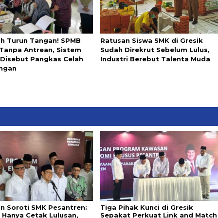
ah Turun Tangan! SPMB
Ratusan Siswa SMK di Gresik
 Tanpa Antrean, Sistem
Sudah Direkrut Sebelum Lulus,
l Disebut Pangkas Celah
Industri Berebut Talenta Muda
ngan
in Soroti SMK Pesantren:
Tiga Pihak Kunci di Gresik
 Hanya Cetak Lulusan,
Sepakat Perkuat Link and Match