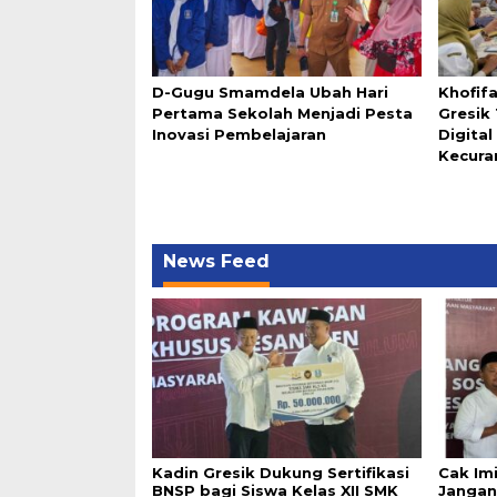
D-Gugu Smamdela Ubah Hari
Khofif
Pertama Sekolah Menjadi Pesta
Gresik
Inovasi Pembelajaran
Digita
Kecura
News Feed
Kadin Gresik Dukung Sertifikasi
Cak Im
BNSP bagi Siswa Kelas XII SMK
Jangan