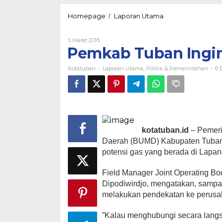
Pemkab
Homepage
Laporan Utama
/
Tuban
Ingin
Oleh
5 Maret 2015
Garap
Kotatuban
Pemkab Tuban Ingi
Gas
Sumber
Kotatuban
Laporan Utama
Politik & Pemerintahan
-
,
-
0 D
kotatuban.id
– Pemeri
Daerah (BUMD) Kabupaten Tuban
potensi gas yang berada di Lap
Field Manager Joint Operating Bo
Dipodiwirdjo, mengatakan, sampai
melakukan pendekatan ke perusa
”Kalau menghubungi secara lang