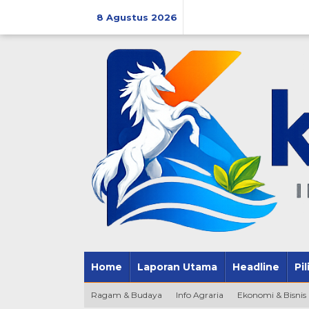
Lewati
ke
8 Agustus 2026
konten
Home
Laporan Utama
Headline
Pi
Ragam & Budaya
Info Agraria
Ekonomi & Bisnis