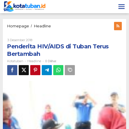
Lewati
ke
konten
Penderita
Homepage
Headline
/
HIV/AIDS
di
Oleh
3 Desember 2018
Tuban
Kotatuban
Penderita HIV/AIDS di Tuban Terus
Terus
Bertambah
Bertambah
Kotatuban
Headline
-
-
0 Dilihat