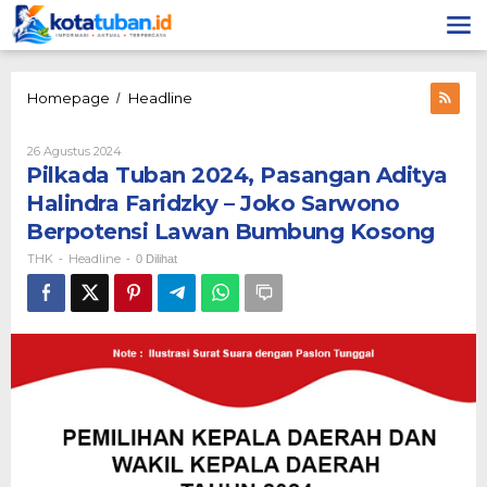
Lewati
ke
konten
Pilkada
Homepage
Headline
/
Tuban
2024,
Oleh
26 Agustus 2024
Pasangan
THK
Pilkada Tuban 2024, Pasangan Aditya
Aditya
Halindra
Halindra Faridzky – Joko Sarwono
Faridzky
Berpotensi Lawan Bumbung Kosong
–
Joko
THK
Headline
-
-
0 Dilihat
Sarwono
Berpotensi
Lawan
Bumbung
Kosong