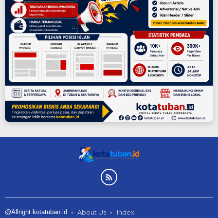
@Allright kotatuban.id
About Us
Index