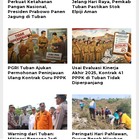
Perkuat Ketahanan
Jelang Hari Raya, Pemkab
Pangan Nasional,
Tuban Pastikan Stok
Presiden Prabowo Panen
Elpiji Aman
Jagung di Tuban
PGRI Tuban Ajukan
Usai Evaluasi Kinerja
Permohonan Peninjauan
Akhir 2025, Kontrak 41
Ulang Kontrak Guru PPPK
PPPK di Tuban Tidak
Diperpanjang
Warning dari Tuban:
Peringati Hari Pahlawan,
Mitigasi Bencana Jadi
Dusun Becok Hijaukan