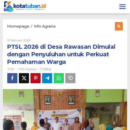
Lewati
ke
konten
PTSL
Homepage
Info Agraria
/
2026
di
Oleh
9 Februari 2026
Desa
THK
PTSL 2026 di Desa Rawasan Dimulai
Rawasan
Dimulai
dengan Penyuluhan untuk Perkuat
dengan
Pemahaman Warga
Penyuluhan
untuk
THK
Info Agraria
-
-
0 Dilihat
Perkuat
Pemahaman
Warga