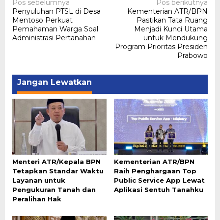
Navigasi
Pos sebelumnya
Pos berikutnya
Penyuluhan PTSL di Desa
Kementerian ATR/BPN
pos
Mentoso Perkuat
Pastikan Tata Ruang
Pemahaman Warga Soal
Menjadi Kunci Utama
Administrasi Pertanahan
untuk Mendukung
Program Prioritas Presiden
Prabowo
Jangan Lewatkan
Menteri ATR/Kepala BPN
Kementerian ATR/BPN
Tetapkan Standar Waktu
Raih Penghargaan Top
Layanan untuk
Public Service App Lewat
Pengukuran Tanah dan
Aplikasi Sentuh Tanahku
Peralihan Hak