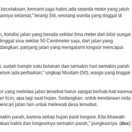
i kecelakaan, kemarin juga habis ada sepeda motor yang jatuh
nnya selamat,” terang Siti, seorang wanita yang tinggal di
 kondisi jalan yang berada sekitar lima meter dari bibir sungai
tinggal sisa sekitar 50 Centimeter saja, dari jalan yang
Sedangkan, panjang jalan yang mengalami longsor mencapai
di, sudah hampir satu bulanan dan semakin hari semakin parah
belum ada perbaikan,” ungkap Mustam (50), warga yang tinggal
 yang melintas jalan tersebut harus sangat berhati-hati karen
n licin, apa lagi saat hujan. Sedangkan, untuk kendaraan roda
ncari jalan lain untuk melewati desa tersebut.
emakin parah, karena setiap hujan pasti longsor. Kita khawatir
akan habis dan longsornya semakin parah,” pungkasnya. (
duc
)