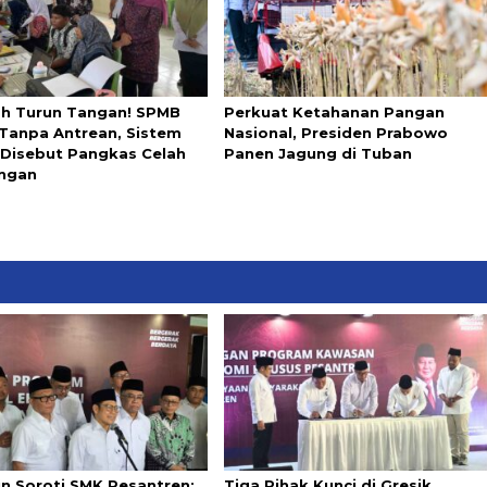
ah Turun Tangan! SPMB
Perkuat Ketahanan Pangan
 Tanpa Antrean, Sistem
Nasional, Presiden Prabowo
l Disebut Pangkas Celah
Panen Jagung di Tuban
ngan
in Soroti SMK Pesantren:
Tiga Pihak Kunci di Gresik