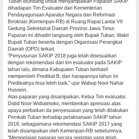
Tuban diundang untuk menyampaikan Paparan SAKIP
dihadapan Tim Evaluator dari Kementerian
Pendayagunaan Aparatur Negara dan Reformasi
Birokrasi (Kemenpan-RB) di Ruang Rapat Lantai VII
Gedung Sekretariat Daerah Provinsi Jawa Timur.
Paparan ini dihadiri langsung oleh Bupati Tuban, Wakil
Bupati Tuban beserta dengan Organisasi Perangkat
Daerah (OPD) terkait.
“Penyusunan SAKIP 2018 juga telah disesuaikan
dengan rekomendasi dari tim evaluator pada SAKIP
tahun lalu, dimana Kabupaten Tuban berhasil
memperoleh Predikat B, dan harapannya tahun ini
Predikatnya bisa lebih baik,” ujar Wabup Noor Nahar
Hussein.
Atas paparan yang disampaikan, Ketua Tim evaluator,
Didid Noor Widiatmoko, memberikan apresiasi atas
upaya perbaikan da penyesuaian yang telah dilakukan
Pemkab Tuban terhadap pelaksanaan SAKIP tahun
2018, sebagaimana rekomendasi SAKIP 2017 yang
telah disampaikan oleh Kemenpan-RB sebelumnya.
“Mempelajari paparan secara sepintas yang telah