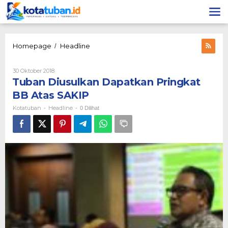
Lewati
ke
konten
Tuban
Homepage
Headline
/
Diusulkan
Dapatkan
Oleh
30 Oktober 2018
Pringkat
Kotatuban
Tuban Diusulkan Dapatkan Pringkat
BB
Atas
BB Atas SAKIP
SAKIP
Kotatuban
Headline
-
-
0 Dilihat