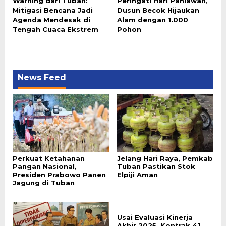
Warning dari Tuban:
Peringati Hari Pahlawan,
Mitigasi Bencana Jadi
Dusun Becok Hijaukan
Agenda Mendesak di
Alam dengan 1.000
Tengah Cuaca Ekstrem
Pohon
News Feed
Perkuat Ketahanan
Jelang Hari Raya, Pemkab
Pangan Nasional,
Tuban Pastikan Stok
Presiden Prabowo Panen
Elpiji Aman
Jagung di Tuban
Usai Evaluasi Kinerja
Akhir 2025, Kontrak 41