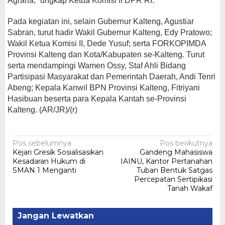
Agraria,” ungkap Ketua Komisi II DPR RI.
Pada kegiatan ini, selain Gubernur Kalteng, Agustiar
Sabran, turut hadir Wakil Gubernur Kalteng, Edy Pratowo;
Wakil Ketua Komisi II, Dede Yusuf; serta FORKOPIMDA
Provinsi Kalteng dan Kota/Kabupaten se-Kalteng. Turut
serta mendampingi Wamen Ossy, Staf Ahli Bidang
Partisipasi Masyarakat dan Pemerintah Daerah, Andi Tenri
Abeng; Kepala Kanwil BPN Provinsi Kalteng, Fitriyani
Hasibuan beserta para Kepala Kantah se-Provinsi
Kalteng. (AR/JR)/(r)
Navigasi
Pos sebelumnya
Pos berikutnya
Kejari Gresik Sosialisasikan
Gandeng Mahasiswa
pos
Kesadaran Hukum di
IAINU, Kantor Pertanahan
SMAN 1 Menganti
Tuban Bentuk Satgas
Percepatan Sertipikasi
Tanah Wakaf
Jangan Lewatkan