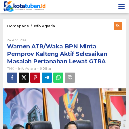
Lewati
ke
konten
Wamen
Homepage
Info Agraria
/
ATR/Waka
BPN
Oleh
24 April 2026
Minta
THK
Wamen ATR/Waka BPN Minta
Pemprov
Kalteng
Pemprov Kalteng Aktif Selesaikan
Aktif
Masalah Pertanahan Lewat GTRA
Selesaikan
Masalah
THK
Info Agraria
-
-
0 Dilihat
Pertanahan
Lewat
GTRA