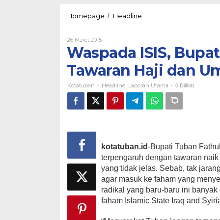
Waspada
Homepage
Headline
/
ISIS,
Bupati
Oleh
26 Maret 2015
Minta
Kotatuban
Waspada ISIS, Bupat
Warga
Tidak
Tawaran Haji dan U
Tergiur
Tawaran
Kotatuban
Headline
Laporan Utama
Haji
-
,
-
0 Dilihat
dan
Umroh
kotatuban.id
-Bupati Tuban Fathu
terpengaruh dengan tawaran naik 
yang tidak jelas. Sebab, tak jar
agar masuk ke faham yang menyes
radikal yang baru-baru ini banya
faham Islamic State Iraq and Syiria