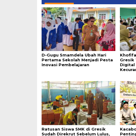
D-Gugu Smamdela Ubah Hari
Khofif
Pertama Sekolah Menjadi Pesta
Gresik
Inovasi Pembelajaran
Digita
Kecura
Ratusan Siswa SMK di Gresik
Kacabd
Sudah Direkrut Sebelum Lulus,
Pentin