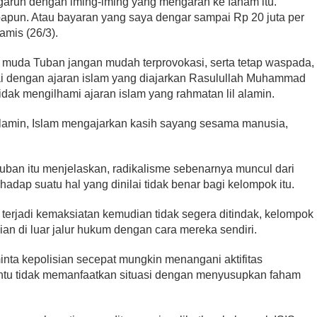
garuh dengan iming-iming yang mengarah ke faham itu.
apun. Atau bayaran yang saya dengar sampai Rp 20 juta per
amis (26/3).
 muda Tuban jangan mudah terprovokasi, serta tetap waspada,
uai dengan ajaran islam yang diajarkan Rasulullah Muhammad
dak mengilhami ajaran islam yang rahmatan lil alamin.
alamin, Islam mengajarkan kasih sayang sesama manusia,
Tuban itu menjelaskan, radikalisme sebenarnya muncul dari
adap suatu hal yang dinilai tidak benar bagi kelompok itu.
 terjadi kemaksiatan kemudian tidak segera ditindak, kelompok
an di luar jalur hukum dengan cara mereka sendiri.
inta kepolisian secepat mungkin menangani aktifitas
entu tidak memanfaatkan situasi dengan menyusupkan faham