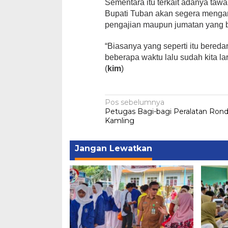
Sementara itu terkait adanya tawa
Bupati Tuban akan segera menga
pengajian maupun jumatan yang b
“Biasanya yang seperti itu beredar
beberapa waktu lalu sudah kita la
(
kim
)
Navigasi
Pos sebelumnya
Petugas Bagi-bagi Peralatan Rond
pos
Kamling
Jangan Lewatkan