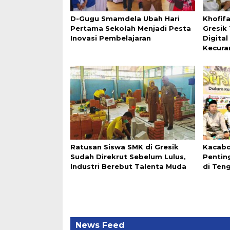
D-Gugu Smamdela Ubah Hari
Khofif
Pertama Sekolah Menjadi Pesta
Gresik
Inovasi Pembelajaran
Digita
Kecura
Ratusan Siswa SMK di Gresik
Kacabd
Sudah Direkrut Sebelum Lulus,
Pentin
Industri Berebut Talenta Muda
di Ten
News Feed