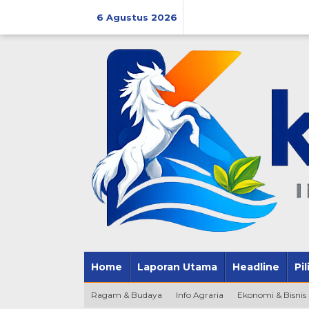
Lewati
ke
6 Agustus 2026
konten
Home
Laporan Utama
Headline
Pi
Ragam & Budaya
Info Agraria
Ekonomi & Bisnis