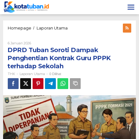
Lewati
ke
konten
DPRD
Homepage
Laporan Utama
/
Tuban
Soroti
Oleh
6 Januari 2026
Dampak
THK
DPRD Tuban Soroti Dampak
Penghentian
Kontrak
Penghentian Kontrak Guru PPPK
Guru
terhadap Sekolah
PPPK
terhadap
THK
Laporan Utama
-
-
0 Dilihat
Sekolah