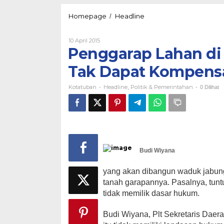
Penggarap
Homepage
Headline
/
Lahan
di
Oleh
10 April 2015
Proyek
Kotatuban
Penggarap Lahan di
Jabung
Ring
Tak Dapat Kompens
Dike
Tak
Kotatuban
Headline
Politik & Pemerintahan
Dapat
-
,
-
0 Dilihat
Kompensasi
Budi Wiyana
yang akan dibangun waduk jabung 
tanah garapannya. Pasalnya, tun
tidak memilik dasar hukum.
Budi Wiyana, Plt Sekretaris Daer