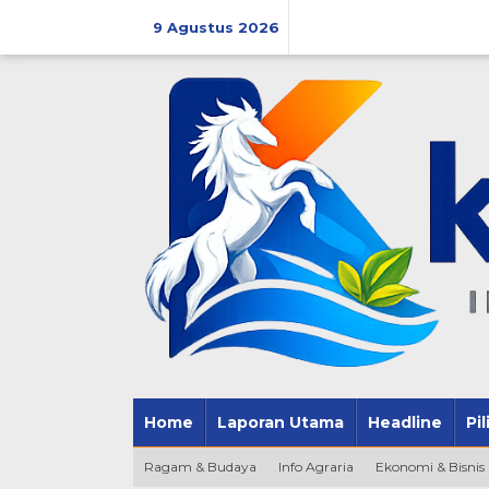
Lewati
ke
9 Agustus 2026
konten
Home
Laporan Utama
Headline
Pi
Ragam & Budaya
Info Agraria
Ekonomi & Bisnis