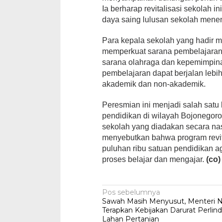
Ia berharap revitalisasi sekolah 
daya saing lulusan sekolah meneng
Para kepala sekolah yang hadir m
memperkuat sarana pembelajaran se
sarana olahraga dan kepemimpina
pembelajaran dapat berjalan lebih
akademik dan non-akademik.
Peresmian ini menjadi salah satu
pendidikan di wilayah Bojonegoro
sekolah yang diadakan secara nas
menyebutkan bahwa program revita
puluhan ribu satuan pendidikan a
proses belajar dan mengajar.
(co)
Navigasi
Pos sebelumnya
Sawah Masih Menyusut, Menteri 
pos
Terapkan Kebijakan Darurat Perli
Lahan Pertanian