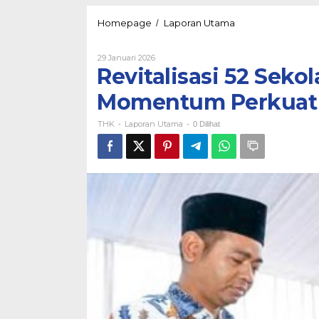
Revitalisasi
Homepage
Laporan Utama
/
52
Sekolah
Oleh
29 Januari 2026
di
THK
Revitalisasi 52 Sek
Bojonegoro–
Tuban:
Momentum Perkuat P
Momentum
Perkuat
THK
Laporan Utama
Pendidikan
-
-
0 Dilihat
Berkualitas