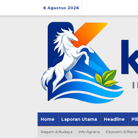
Lewati
ke
6 Agustus 2026
konten
Home
Laporan Utama
Headline
Pi
Ragam & Budaya
Info Agraria
Ekonomi & Bisnis