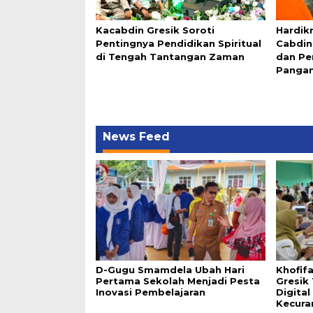
Kacabdin Gresik Soroti
Hardik
Pentingnya Pendidikan Spiritual
Cabdin
di Tengah Tantangan Zaman
dan Pe
Pangan
News Feed
D-Gugu Smamdela Ubah Hari
Khofif
Pertama Sekolah Menjadi Pesta
Gresik
Inovasi Pembelajaran
Digita
Kecura