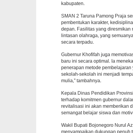
kabupaten.
SMAN 2 Taruna Pamong Praja send
pembentukan karakter, kedisipli
depan. Fasilitas yang diresmikan
lintasan olahraga, yang semuany
secara terpadu.
Gubernur Khofifah juga memotivas
baru ini secara optimal. Ia men
penerapan metode pembelajaran y
sekolah-sekolah ini menjadi tempa
mulia,” tambahnya.
Kepala Dinas Pendidikan Provins
terhadap komitmen gubernur dala
revitalisasi ini akan memberikan d
semangat belajar siswa dan motiv
Wakil Bupati Bojonegoro Nurul Az
menyampaikan dukungan penuh ter