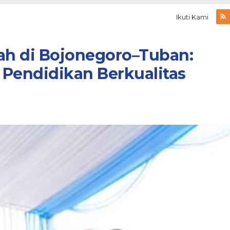
Ikuti Kami
olah di Bojonegoro–Tuban:
endidikan Berkualitas