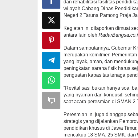
dan rehabilitasi fasilitas pendid
wilayah Cabang Dinas Pendidika
Negeri 2 Taruna Pamong Praja Jaw
Kegiatan ini dilaporkan dimuat se
antara lain oleh
RadarBangsa.co.
Dalam sambutannya, Gubernur Khof
merupakan komitmen Pemerintah P
yang layak, aman, dan mendukung
peningkatan sarana fisik harus s
penguatan kapasitas tenaga pendi
“Revitalisasi bukan hanya soal b
yang nyaman dan kondusif, sehin
saat acara peresmian di SMAN 2 
Peresmian ini juga dianggap seba
strategis yang dijalankan Pempr
pendidikan khusus di Jawa Timur.
mencakup 18 SMA, 25 SMK, dan 9 