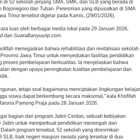
ikan di 52 sekolah jenjang SMA, SMK, dan SLB yang berada di
n Bojonegoro dan Tuban. Peresmian yang dipusatkan di SMA
a Timur tersebut digelar pada Kamis, (29/01/2026).
cara luas oleh berbagai media lokal pada 29 Januari 2026,
id
dan
SuaraBanyuurip.com
.
ifah menegaskan bahwa rehabilitasi dan revitalisasi sekolah
rovinsi Jawa Timur untuk menyediakan fasilitas pendidikan
 proses pembelajaran berkualitas. Ia menjelaskan bahwa
ejalan dengan upaya peningkatan kualitas pembelajaran dan
dik.
angunan, tetapi soal bagaimana menciptakan lingkungan belaja
gga siswa dapat berkembang secara maksimal,” kata Khofifah
Taruna Pamong Praja pada 28 Januari 2026.
gai bagian dari program Jatim Cerdas, sebuah kebijakan
ov Jatim untuk memperkuat pendidikan menengah dan
 Dalam program tersebut, 52 sekolah yang diresmikan
SLB, baik negeri maupun swasta yang tersebar di dua