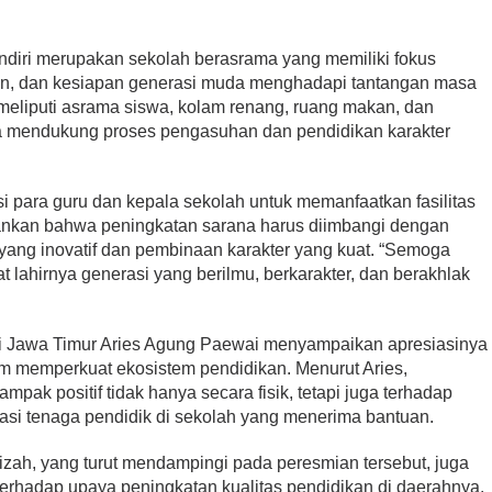
iri merupakan sekolah berasrama yang memiliki fokus
nan, dan kesiapan generasi muda menghadapi tantangan masa
 meliputi asrama siswa, kolam renang, ruang makan, dan
a mendukung proses pengasuhan dan pendidikan karakter
i para guru dan kepala sekolah untuk memanfaatkan fasilitas
ekankan bahwa peningkatan sarana harus diimbangi dengan
ang inovatif dan pembinaan karakter yang kuat. “Semoga
t lahirnya generasi yang berilmu, berkarakter, dan berakhlak
i Jawa Timur Aries Agung Paewai menyampaikan apresiasinya
m memperkuat ekosistem pendidikan. Menurut Aries,
ampak positif tidak hanya secara fisik, tetapi juga terhadap
asi tenaga pendidik di sekolah yang menerima bantuan.
izah, yang turut mendampingi pada peresmian tersebut, juga
hadap upaya peningkatan kualitas pendidikan di daerahnya.